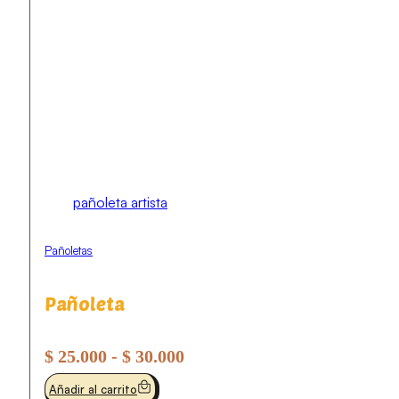
pañoleta artista
Pañoletas
Pañoleta
Rango
$
25.000
-
$
30.000
de
Añadir al carrito
precios: