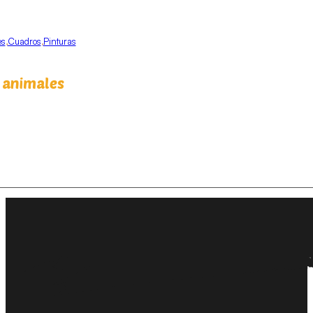
es
,
Cuadros
,
Pinturas
 animales