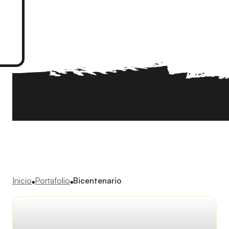
Inicio
Portafolio
Bicentenario
●
●